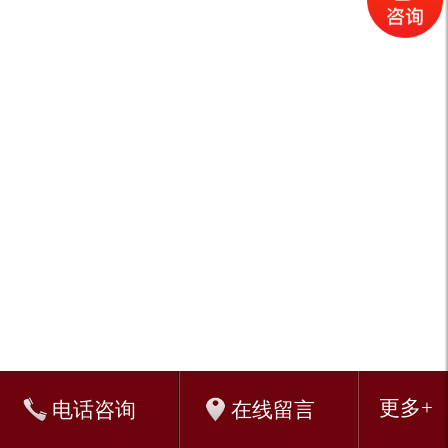
库管理软件免费版
金蝶KIS云桌面
金蝶kis破解版
金蝶kis专业版教程
金蝶软件
免费财务软件
金蝶K3
金蝶k3破解版
金蝶云桌面
金蝶财务软件
试用版
销售软件
中小企业管理软件
佛山财务软件
金蝶k3下载
金蝶软件教程
仓库管理软件
进销存软件
佛山金蝶软件
佛山金蝶淘宝专卖
佛山金蝶专业版
佛山金蝶标准版
佛山金蝶迷你版
金蝶
软件维护服务
金蝶专业版总账包
金蝶专业版财务包
金蝶专业版专业包
Keywords:
佛山金蝶
金蝶软件
金蝶软件销售服务中心
佛山金蝶财务软件
sitemap:
sitemap
sitemap
sitemap
sitemap
更多+
在线留言
电话咨询