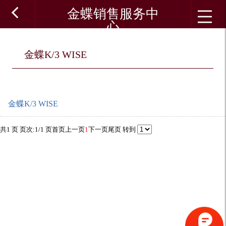
金蝶销售服务中
心
金蝶K/3 WISE
金蝶K/3 WISE
共1 页 页次:1/1 页
首页
上一页
1
下一页
尾页
转到
佛山金蝶
佛山金蝶软件代理
佛山金蝶销售服务中心
金蝶k3
金蝶官方网站
财务软件免费版下载
金蝶kis标准版
金蝶KIS旗舰版
佛山金蝶CRM
金蝶软件k3
金蝶友商网
金蝶kis
会计软件
金蝶kis云桌面
金蝶旗舰版
金
蝶K/3 WISE
金蝶软件佛山分公司
金蝶进销存免费版
佛山金蝶代理
金蝶财务软件免费版下载
金蝶财务软件破解版
金蝶
金蝶财务软件教程
仓