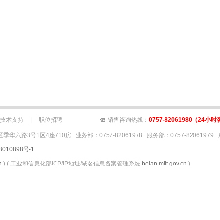
销存软件免费版
财务软件
金蝶kis旗舰版
财务软件免费版
金蝶kis专业版
金蝶财
价格
佛山金蝶
佛山金蝶软件
佛山金蝶管理软件
佛山财务软件
佛山仓库管理软件
技术支持
|
职位招聘
销售咨询热线：
0757-82061980
（24小时
号1区4座710房 业务部：0757-82061978 服务部：0757-82061979 服务
3010898号-1
n
) ( 工业和信息化部ICP/IP地址/域名信息备案管理系统
beian.miit.gov.cn
)
佛山金蝶销售服务中心
金蝶k3
金蝶官方网站
财务软件免费版下载
金蝶kis标准版
is
会计软件
金蝶kis云桌面
金蝶旗舰版
金蝶K/3 WISE
金蝶软件佛山分公司
金
财务软件破解版
金蝶
金蝶财务软件教程
仓库管理软件免费版
金蝶KIS云桌面
金
蝶K3
金蝶k3破解版
金蝶云桌面
金蝶财务软件试用版
销售软件
中小企业管理软
金蝶软件教程
仓库管理软件
进销存软件
佛山金蝶软件