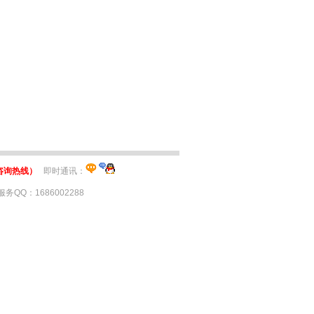
务软件
金蝶佛山
金蝶财务
佛山ERP软件
咨询热线）
即时通讯：
QQ：1686002288
金蝶KIS旗舰版
佛山金蝶CRM
蝶进销存免费版
佛山金蝶代理
蝶kis破解版
金蝶kis专业版教程
件
佛山财务软件
金蝶k3下载