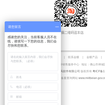
请您留言
感谢您的关注，当前客服人员不在
金蝶财务软件免费版
进
线，请填写一下您的信息，我们会
佛山金蝶软件
尽快和您联系。
关于金蝶
|
联系金蝶
|
金蝶产品
|
佛山金蝶软件销售服务中心 地址：佛山市禅城区季华六路3
©
佛山市青风软件有限公司
版权所有
粤ICP备1
( ICP工信部备案查询网站
www.miitbeian.gov.c
佛山金蝶
佛山金蝶软件代理
金蝶软件k3
金蝶友商网
金蝶k
金蝶财务软件免费版下载
金蝶
金蝶软件
免费财务软件
金