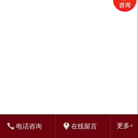
佛山金蝶
佛山金蝶软件代理
佛山金蝶销售服务中心
金蝶k3
金蝶官方网站
财务软件免费版下载
金蝶kis标准版
金蝶KIS旗舰版
佛山金蝶CRM
金蝶软件k3
金蝶友商网
金蝶kis
会计软件
金蝶kis云桌面
金蝶旗舰版
金
蝶K/3 WISE
金蝶软件佛山分公司
金蝶进销存免费版
佛山金蝶代理
金蝶财务软件免费版下载
金蝶财务软件破解版
金蝶
金蝶财务软件教程
仓
库管理软件免费版
金蝶KIS云桌面
金蝶kis破解版
金蝶kis专业版教程
金蝶软件
免费财务软件
金蝶K3
金蝶k3破解版
金蝶云桌面
金蝶财务软件
试用版
销售软件
中小企业管理软件
佛山财务软件
金蝶k3下载
金蝶软件教程
仓库管理软件
进销存软件
佛山金蝶软件
佛山金蝶淘宝专卖
佛山金蝶专业版
佛山金蝶标准版
佛山金蝶迷你版
金蝶
软件维护服务
金蝶专业版总账包
金蝶专业版财务包
金蝶专业版专业包
Keywords:
佛山金蝶
金蝶软件
金蝶软件销售服务中心
佛山金蝶财务软件
sitemap:
sitemap
sitemap
sitemap
sitemap
更多+
在线留言
电话咨询