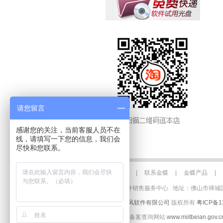
请您留言
感谢您的关注，当前客服人员不在
金蝶财务软件免费版
进
线，请填写一下您的信息，我们会
佛山金蝶软件
尽快和您联系。
关于金蝶
|
联系金蝶
|
金蝶产品
|
佛山金蝶软件销售服务中心 地址：佛山市禅城区季华六路3
©
佛山市青风软件有限公司
版权所有
粤ICP备1
( ICP工信部备案查询网站
www.miitbeian.gov.c