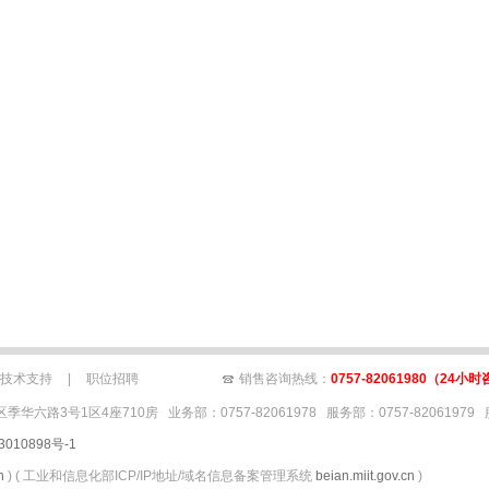
销存软件免费版
财务软件
金蝶kis旗舰版
财务软件免费版
金蝶kis专业版
金蝶财
价格
佛山金蝶
佛山金蝶软件
佛山金蝶管理软件
佛山财务软件
佛山仓库管理软件
技术支持
|
职位招聘
销售咨询热线：
0757-82061980
（24小时
号1区4座710房 业务部：0757-82061978 服务部：0757-82061979 服务
3010898号-1
n
) ( 工业和信息化部ICP/IP地址/域名信息备案管理系统
beian.miit.gov.cn
)