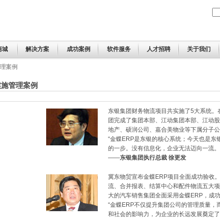
商城
解决方案
成功案例
软件服务
人才招聘
关于我们
理案例
实施管理案例
东银集团财务物流项目共实施了5大系统。
团完成了集团本部、江动集团本部、江动股
地产、硕润公司、嘉合美物业等下属分子公
“金蝶ERP是东银的核心系统；今天也是东
的一步。没有信息化，企业无法迈向一流。
——
东银集团执行总裁 徐更发
冀东物贸宣布金蝶ERP项目全面成功验收
流、合并报表、结算中心和配件物流五大项
大的汽车销售集团全面采用金蝶ERP，成
“金蝶ERP不仅提升集团公司的管理质量，
和社会的影响力，为企业的长远发展奠定了