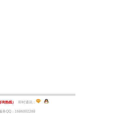
务软件
金蝶佛山
金蝶财务
佛山ERP软件
咨询热线）
即时通讯：
QQ：1686002288