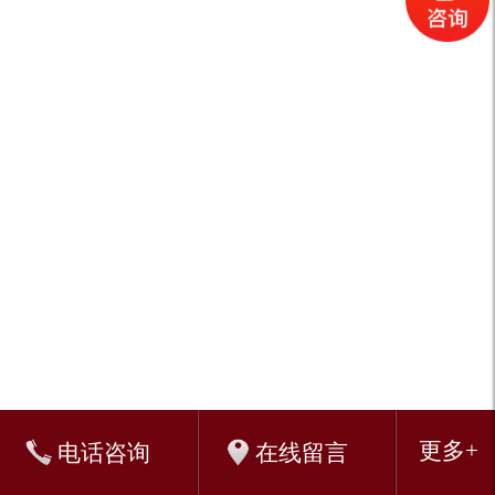
佛山金蝶
佛山金蝶软件代理
佛山金蝶销售服务中心
金蝶k3
金蝶官方网站
财务软件免费版下载
金蝶kis标准版
金蝶KIS旗舰版
佛山金蝶CRM
金蝶软件k3
金蝶友商网
金蝶kis
会计软件
金蝶kis云桌面
金蝶旗舰版
金
蝶K/3 WISE
金蝶软件佛山分公司
金蝶进销存免费版
佛山金蝶代理
金蝶财务软件免费版下载
金蝶财务软件破解版
金蝶
金蝶财务软件教程
仓
库管理软件免费版
金蝶KIS云桌面
金蝶kis破解版
金蝶kis专业版教程
金蝶软件
免费财务软件
金蝶K3
金蝶k3破解版
金蝶云桌面
金蝶财务软件
试用版
销售软件
中小企业管理软件
佛山财务软件
金蝶k3下载
金蝶软件教程
仓库管理软件
进销存软件
佛山金蝶软件
佛山金蝶淘宝专卖
佛山金蝶专业版
佛山金蝶标准版
佛山金蝶迷你版
金蝶
软件维护服务
金蝶专业版总账包
金蝶专业版财务包
金蝶专业版专业包
Keywords:
佛山金蝶
金蝶软件
金蝶软件销售服务中心
佛山金蝶财务软件
sitemap:
sitemap
sitemap
sitemap
sitemap
更多+
在线留言
电话咨询