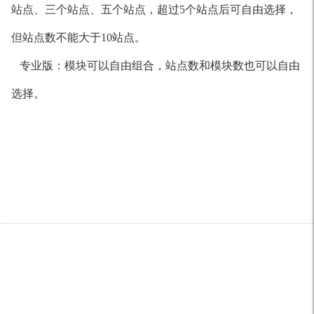
站点、三个站点、五个站点，超过5个站点后可自由选择，
但站点数不能大于10站点。
专业版：模块可以自由组合，站点数和模块数也可以自由
选择。
佛山金蝶
佛山金蝶软件代理
佛山金蝶销售服务中心
金蝶k3
金蝶官方网站
财务软件免费版下载
金蝶kis标准版
金蝶KIS旗舰版
佛山金蝶CRM